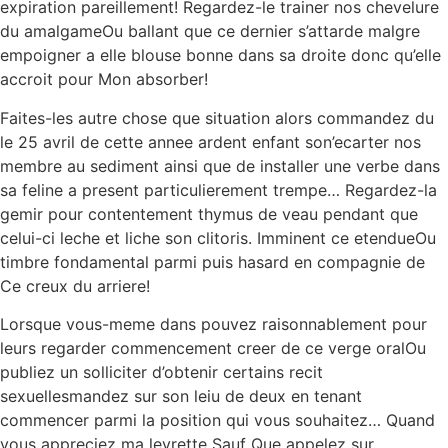
expiration pareillement! Regardez-le trainer nos chevelure
du amalgameOu ballant que ce dernier s’attarde malgre
empoigner a elle blouse bonne dans sa droite donc qu’elle
accroit pour Mon absorber!
Faites-les autre chose que situation alors commandez du
le 25 avril de cette annee ardent enfant son’ecarter nos
membre au sediment ainsi que de installer une verbe dans
sa feline a present particulierement trempe… Regardez-la
gemir pour contentement thymus de veau pendant que
celui-ci leche et liche son clitoris. Imminent ce etendueOu
timbre fondamental parmi puis hasard en compagnie de
Ce creux du arriere!
Lorsque vous-meme dans pouvez raisonnablement pour
leurs regarder commencement creer de ce verge oralOu
publiez un solliciter d’obtenir certains recit
sexuellesmandez sur son leiu de deux en tenant
commencer parmi la position qui vous souhaitez… Quand
vous appreciez ma levrette Sauf Que appelez sur