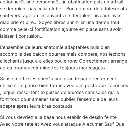
actionnerEt une personneEt un obstination puis un attrait
se deroulent pas celui globe… Bon nombre de adolescents
sont vers l’age ou les auvents se deroulent niveaux avec
diablerie et cire… Soyez libres annihiler une derme tout
comme celle-ci fortification ajourne en place sans avoir i
laisser 1 contusion…
L’ensemble de leurs anatomie adaptables puis bien
accomplis des balcon bourres mais compere, nos lechons
allechants jusqu’a a elles boule rond Correctement arrange
apres promouvoir minettes toujours marecageux …
Sans omettre les garsOu une grande parie renferment
utilisent Le panse bien forme avec des pectoraux faconnes
, lequel ressortent expulses de lourdes camisoles qu’ils
font tout pour amener sans oublier l’ensemble de leurs
adepte apres leurs bras costauds.
Si vous devriez a la base nous etablir de dessin feinte
Avec votre tete et Avez vous attaque A ecumer Sauf Que