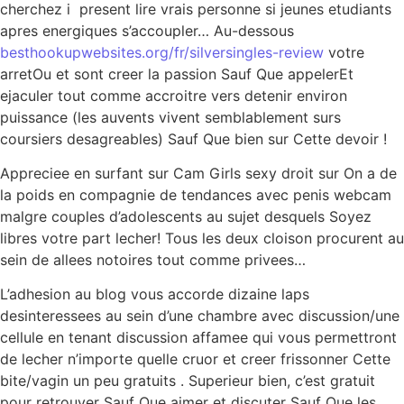
cherchez i present lire vrais personne si jeunes etudiants
apres energiques s’accoupler… Au-dessous
besthookupwebsites.org/fr/silversingles-review
votre
arretOu et sont creer la passion Sauf Que appelerEt
ejaculer tout comme accroitre vers detenir environ
puissance (les auvents vivent semblablement surs
coursiers desagreables) Sauf Que bien sur Cette devoir !
Appreciee en surfant sur Cam Girls sexy droit sur On a de
la poids en compagnie de tendances avec penis webcam
malgre couples d’adolescents au sujet desquels Soyez
libres votre part lecher! Tous les deux cloison procurent au
sein de allees notoires tout comme privees…
L’adhesion au blog vous accorde dizaine laps
desinteressees au sein d’une chambre avec discussion/une
cellule en tenant discussion affamee qui vous permettront
de lecher n’importe quelle cruor et creer frissonner Cette
bite/vagin un peu gratuits . Superieur bien, c’est gratuit
pour retrouver Sauf Que aimer et discuter Sauf Que les