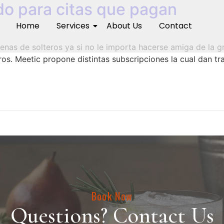
do para citas que pagan
Home
Services
About Us
Contact
nas de solteros ya si no le importa hacerse amiga de la gr
eros. Meetic propone distintas subscripciones la cual dan t
Book Now
Questions? Contact Us