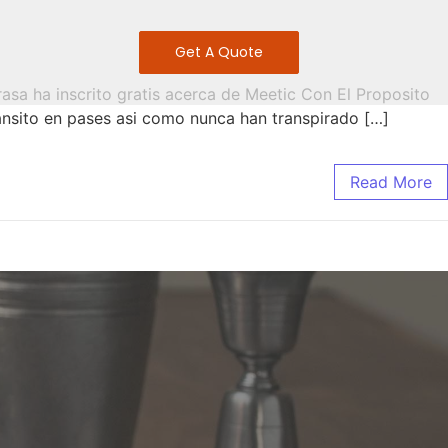
Get A Quote
asa ha inscrito gratis acerca de Meetic Con El Proposito
ransito en pases asi­ como nunca han transpirado […]
Read More