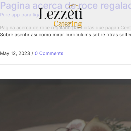
Pagina acerca de roce regala
Pure app para ligar
Pagina acerca de roce regalado para citas que pagan Cente
Sobre asentir asi­ como mirar curriculums sobre otras solt
May 12, 2023
/
0 Comments