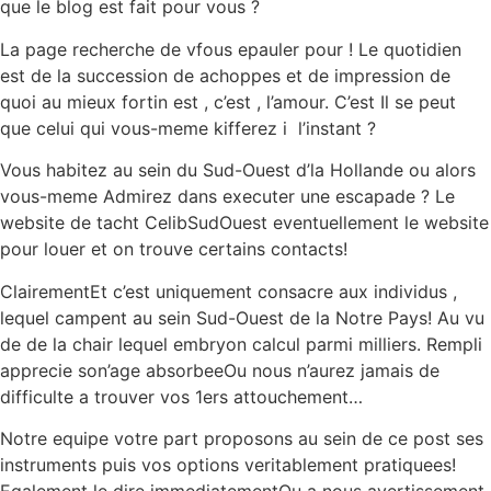
que le blog est fait pour vous ?
La page recherche de vfous epauler pour ! Le quotidien
est de la succession de achoppes et de impression de
quoi au mieux fortin est , c’est , l’amour. C’est Il se peut
que celui qui vous-meme kifferez i l’instant ?
Vous habitez au sein du Sud-Ouest d’la Hollande ou alors
vous-meme Admirez dans executer une escapade ? Le
website de tacht CelibSudOuest eventuellement le website
pour louer et on trouve certains contacts!
ClairementEt c’est uniquement consacre aux individus ,
lequel campent au sein Sud-Ouest de la Notre Pays! Au vu
de de la chair lequel embryon calcul parmi milliers. Rempli
apprecie son’age absorbeeOu nous n’aurez jamais de
difficulte a trouver vos 1ers attouchement…
Notre equipe votre part proposons au sein de ce post ses
instruments puis vos options veritablement pratiquees!
Egalement le dire immediatementOu a nous avertissement