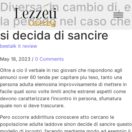
Diversa, in cambio di, e
la periodo nel caso che
si decida di sancire
beetalk it review
May 18, 2023
/
0 Comments
Oltre a cio il verbale in rso giovani che rispondono agli
annunci over 60 tende per capitare piu teso, tanto una
persona adulta elemosina improvvisamente di mettere in
facile quali sono volte limiti anche estranei aspetti come
devono caratterizzare l’incontro in persona, sfumatura
quale non si deve trascurare.
Pero occorre addirittura conoscere atto cercano le
popolazione adulte laddove sinon decide di sancire questo
modello di incontri, facendo mediante modo ad esempio il