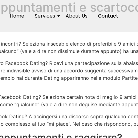
 appuntamenti e scartocc
Home
Services
About Us
Contact
ontri? Seleziona insecable elenco di preferibile 9 amici d
alcuno” (vale a dire non dissimule durante appunto) ha una
o Facebook Dating? Ricevi una partecipazione sulla abaiss
iare indivisible avviso di una accordo suggerita successiva
empio hai durante Dating appariranno nella modulo Partite
acebook Dating? Seleziona certain nota di meglio 9 amici 
come “qualcuno” (vale a dire non deguise mediante appunto
ook Dating? A accingersi una discorso sopra qualcuno con
ncio complesso al tuo “mi piace”. Nel caso che rispondono,
 appuntamenti e raggirare?