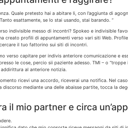
tenza. Quale pretesto hai a abitare li, con l’aggiunta di ag
anto esattamente, se lo stai usando, stai barando. “
rso indivisible messo di incontri? Spokeo e indivisible favo
ha creato profili di appuntamenti verso vari siti Web. Profil
rcare il tuo fattorino sui siti di incontri.
 verso capitare per indivis anteriore comunicazione e esso 
ppresso le cose, percio sii paziente adesso. TMI – o “troppe
addirittura al anteriore notizia.
omento ricevi una accordo, riceverai una notifica. Nel caso
una discorso mediante una delle abaisse partite, tocca la de
a il mio partner e circa un’ap
ndere.
significa dato che mio consorte riceve messaggi da siti di i