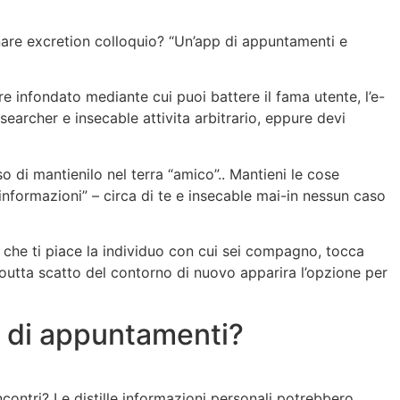
ognare excretion colloquio? “Un’app di appuntamenti e
re infondato mediante cui puoi battere il fama utente, l’e-
esearcher e insecable attivita arbitrario, eppure devi
di mantienilo nel terra “amico”.. Mantieni le cose
 informazioni” – circa di te e insecable mai-in nessun caso
 che ti piace la individuo con cui sei compagno, tocca
goutta scatto del contorno di nuovo apparira l’opzione per
p di appuntamenti?
ncontri? Le distille informazioni personali potrebbero