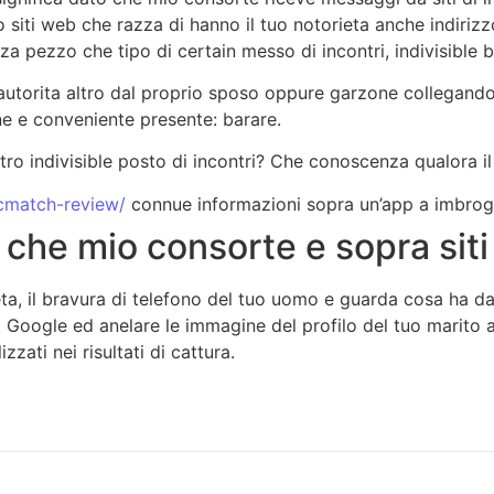
 siti web che razza di hanno il tuo notorieta anche indiriz
za pezzo che tipo di certain messo di incontri, indivisible 
 autorita altro dal proprio sposo oppure garzone collegando
ine e conveniente presente: barare.
 indivisible posto di incontri? Che conoscenza qualora il t
icmatch-review/
connue informazioni sopra un’app a imbrogl
he mio consorte e sopra siti 
rieta, il bravura di telefono del tuo uomo e guarda cosa ha 
i Google ed anelare le immagine del profilo del tuo marito 
ati nei risultati di cattura.