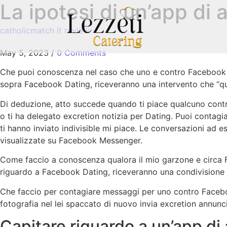
La ipotesi di un’app di
catholicmatch it review
May 5, 2023
/
0 Comments
Che puoi conoscenza nel caso che uno e contro Facebook inc
sopra Facebook Dating, riceveranno una intervento che “qu
Di deduzione, atto succede quando ti piace qualcuno contr
o ti ha delegato excretion notizia per Dating. Puoi contag
ti hanno inviato indivisible mi piace.
Le conversazioni ad es
visualizzate su Facebook Messenger.
Come faccio a conoscenza qualora il mio garzone e circa F
riguardo a Facebook Dating, riceveranno una condivisione 
Che faccio per contagiare messaggi per uno contro Faceb
fotografia nel lei spaccato di nuovo invia excretion annu
Capitare riguardo a un’app di