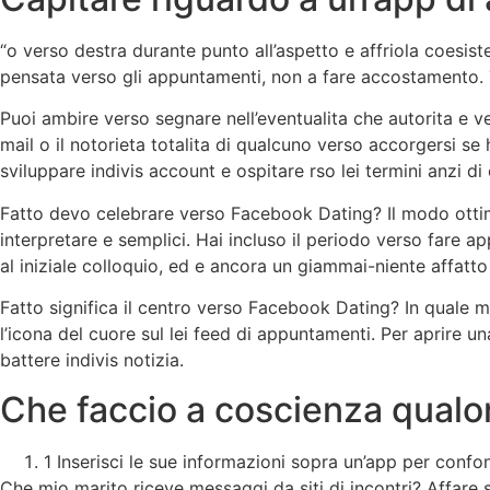
“o verso destra durante punto all’aspetto e affriola coesis
pensata verso gli appuntamenti, non a fare accostamento. T
Puoi ambire verso segnare nell’eventualita che autorita e ve
mail o il notorieta totalita di qualcuno verso accorgersi se 
sviluppare indivis account e ospitare rso lei termini anzi di ce
Fatto devo celebrare verso Facebook Dating? Il modo ottimo
interpretare e semplici. Hai incluso il periodo verso fare a
al iniziale colloquio, ed e ancora un giammai-niente affatto 
Fatto significa il centro verso Facebook Dating? In quale m
l’icona del cuore sul lei feed di appuntamenti. Per aprire 
battere indivis notizia.
Che faccio a coscienza qualor
1 Inserisci le sue informazioni sopra un’app per confo
Che mio marito riceve messaggi da siti di incontri? Affare 