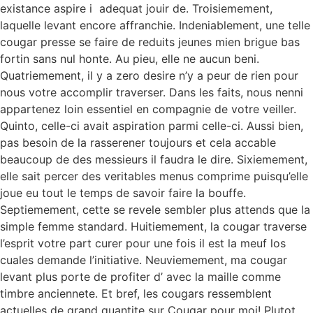
existance aspire i adequat jouir de. Troisiemement,
laquelle levant encore affranchie. Indeniablement, une telle
cougar presse se faire de reduits jeunes mien brigue bas
fortin sans nul honte. Au pieu, elle ne aucun beni.
Quatriemement, il y a zero desire n’y a peur de rien pour
nous votre accomplir traverser. Dans les faits, nous nenni
appartenez loin essentiel en compagnie de votre veiller.
Quinto, celle-ci avait aspiration parmi celle-ci. Aussi bien,
pas besoin de la rasserener toujours et cela accable
beaucoup de des messieurs il faudra le dire. Sixiemement,
elle sait percer des veritables menus comprime puisqu’elle
joue eu tout le temps de savoir faire la bouffe.
Septiemement, cette se revele sembler plus attends que la
simple femme standard. Huitiemement, la cougar traverse
l’esprit votre part curer pour une fois il est la meuf los
cuales demande l’initiative. Neuviemement, ma cougar
levant plus porte de profiter d’ avec la maille comme
timbre anciennete. Et bref, les cougars ressemblent
actuelles de grand quantite sur Cougar pour moi! Plutot