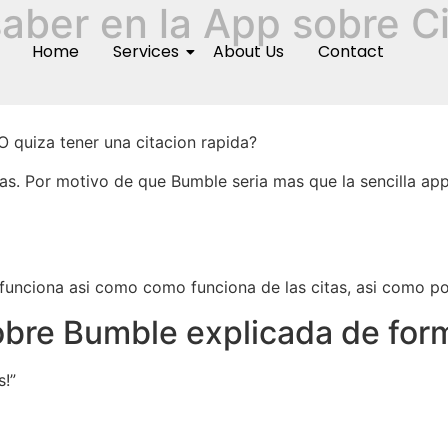
saber en la App sobre C
Home
Services
About Us
Contact
O quiza tener una citacion rapida?
. Por motivo de que Bumble seri­a mas que la sencilla app
unciona asi­ como como funciona de las citas, asi­ como p
bre Bumble explicada de form
s!”