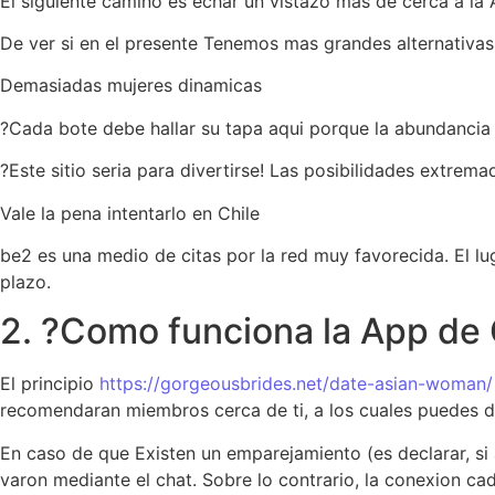
El siguiente camino es echar un vistazo mas de cerca a la
De ver si en el presente Tenemos mas grandes alternativas 
Demasiadas mujeres dinamicas
?Cada bote debe hallar su tapa aqui porque la abundancia
?Este sitio seri­a para divertirse! Las posibilidades extre
Vale la pena intentarlo en Chile
be2 es una medio de citas por la red muy favorecida. El 
plazo.
2. ?Como funciona la App de
El principio
https://gorgeousbrides.net/date-asian-woman/
recomendaran miembros cerca de ti, a los cuales puedes des
En caso de que Existen un emparejamiento (es declarar, si
varon mediante el chat. Sobre lo contrario, la conexion ca