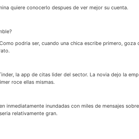
femina quiere conocerlo despues de ver mejor su cuenta.
mble?
d. Como podri­a ser, cuando una chica escribe primero, go
rato.
Tinder, la app de citas lider del sector. La novia dejo la 
imer roce ellas mismas.
ven inmediatamente inundadas con miles de mensajes sobre
eri­a relativamente gran.