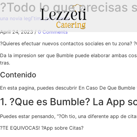
?Todo lo que precisas 
una novia legГ­tima por correo
April 24, 2023
/
0 Comments
?Quieres efectuar nuevos contactos sociales en tu zona? ?
Da la impresion ser que Bumble puede elaborar ambas cosas
tras.
Contenido
En esta pagina, puedes descubrir En Caso De Que Bumble f
1. ?Que es Bumble? La App so
Puedes estar pensando, “?Oh tio, una diferente app de cita
?TE EQUIVOCAS! ?App sobre Citas?